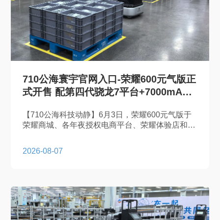
710公海寰宇官网入口-荣耀600元气版正
式开售 配第四代骁龙7平台+7000mAh
电池
【710公海科技动静】6月3日，荣耀600元气版于
荣耀商城、各年夜授权电商平台、荣耀体验店和授
权零
2026-08-07