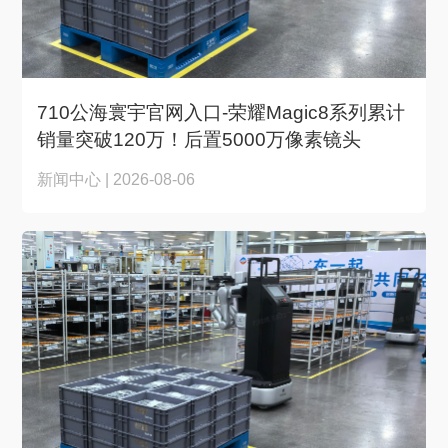
710公海寰宇官网入口-荣耀Magic8系列累计
销量突破120万！后置5000万像素镜头
新闻中心 | 2026-08-06