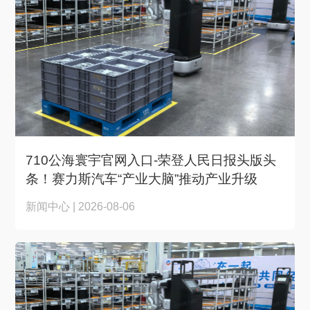
710公海寰宇官网入口-荣登人民日报头版头
条！赛力斯汽车“产业大脑”推动产业升级
新闻中心 | 2026-08-06