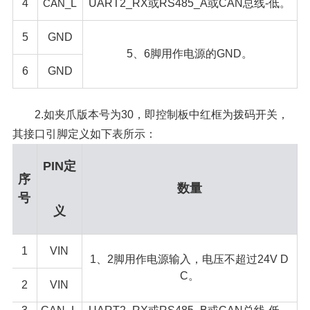
4
CAN_
L
UART2_RX或RS485_A或CAN总线-低。
5
GND
5、6脚用作电源的GND。
6
GND
2.如夹爪版本号为30，即控制板中红框为拨码开关，
其接口引脚定义如下表所示：
PIN定
序
数量
号
义
1
VIN
1、2脚用作电源输入，电压不超过24V D
C。
2
VIN