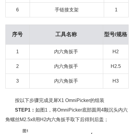
6
手链接支架
1
序号
工具名称
型号/规格
1
内六角扳手
H2
2
内六角扳手
H2.5
3
内六角扳手
H3
按以下步骤完成灵犀X1 OmniPicker的组装
STEP1：
如图1，将OmniPicker底部圆周4颗沉头内六
角螺丝M2.5x8用H2内六角扳手取下后得到后盖；