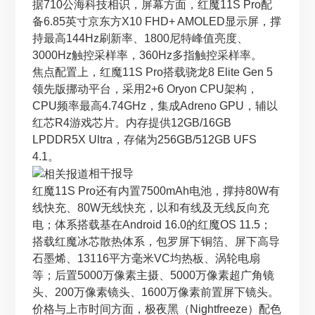
据710公海科技相识，屏幕方面，红魔11S Pro配
备6.85英寸京东方X10 FHD+ AMOLED显示屏，撑
持最高144Hz刷新率、1800尼特峰值亮度、
3000Hz触控采样率，360Hz多指触控采样率。
焦点配置上，红魔11S Pro搭载骁龙8 Elite Gen 5
领先版挪动平台，采用2+6 Oryon CPU架构，
CPU频率最高4.74GHz，集成Adreno GPU，辅以
红芯R4游戏芯片。内存提供12GB/16GB
LPDDR5X Ultra，存储为256GB/512GB UFS
4.1。
相干报导
红魔11S Pro还有内置7500mAh电池，撑持80W有
线快充、80W无线快充，以和有线及无线反向充
电；体系搭载基在Android 16.0的红魔OS 11.5；
搭载红魔冰芯散热体系，包罗屏下铜箔、屏下高导
石墨烯、13116平方毫米VC均热板、涡轮电扇
等；后置5000万像素主摄、5000万像素超广角镜
头、200万像素镜头、1600万像素前置屏下镜头。
价格与上市时间方面，极夜黑（Nightfreeze）配色